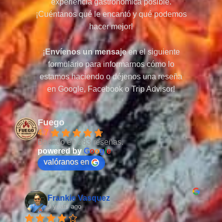
experiencia gastronómica posible.
¡Cuéntanos qué le encantó y qué podemos
hacer mejor!
¡
Envíenos un mensaje
en el siguiente
formulario para informarnos cómo lo
estamos haciendo o déjenos una reseña
en Google, Facebook o Trip Advisor!
Fuego
4.7
Basado en 283 reseñas.
powered by
G
o
o
g
l
e
valóranos en
Frankie Vasquez
3 years ago